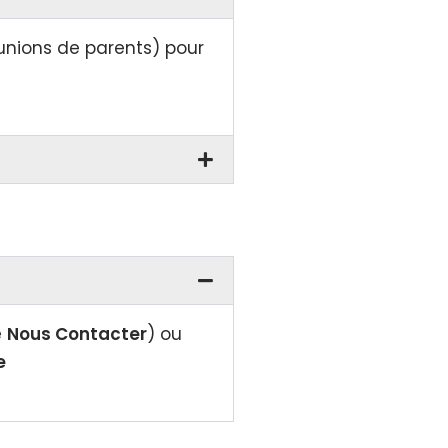
éunions de parents) pour
e
Nous Contacter
) ou
e