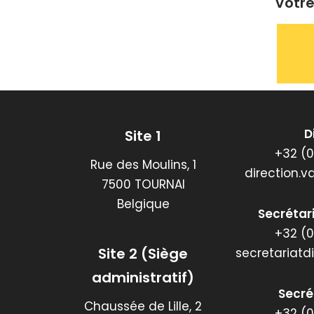
Votre
D
Site 1
+32 (0
Rue des Moulins, 1
direction.
7500 TOURNAI
Belgique
Secrétari
+32 (0
Site 2 (Siège
secretariatd
administratif)
Secrét
Chaussée de Lille, 2
+32 (0