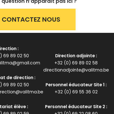
 question n’apparaît pas ici ?
CONTACTEZ NOUS
irection :
) 69 89 02 50
Direction adjointe :
valitma@gmail.com
+32 (0) 69 89 02 58
directionadjointe@valitma.be
at de direction :
) 69 89 02 50
Personnel éducateur Site 1 :
irection@valitma.be
+32 (0) 69 55 36 02
ariat élève :
Personnel éducateur Site 2 :
) 69 89 02 59
+32 (0) 69 22 08 60