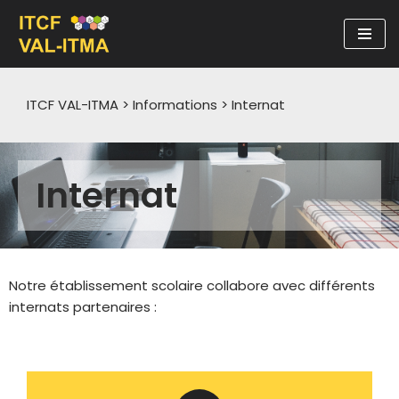
Aller
au
contenu
ITCF VAL-ITMA
>
Informations
>
Internat
Internat
Notre établissement scolaire collabore avec différents
internats partenaires :